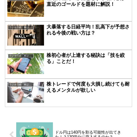
直近のゴールドを題材に解説！
大暴落する日経平均！乱高下が予想さ
ラジオ日経「株は技術だ！」
れる今後の戦い方は？
株初心者が上達する秘訣は「技を絞
ラジオ日経「株は技術だ！」
る」ことだ！
株トレードで何度も大損し続けても耐
ラジオ日経「株は技術だ！」
えるメンタルが欲しい
ドル円は140円を割る可能性が出てき
た！？130円台に突入するのか？