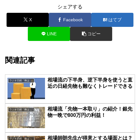
シェアする
X
Facebook
はてブ
LINE
コピー
関連記事
相場流の下半身、逆下半身を使うと直
ラジオ日経「株は技術だ！」
近の日経先物も難なくトレードできる
相場流「先物一本取り」の紹介！銀先
ラジオ日経「株は技術だ！」
物一晩で800万円の利益！
相場師朗先生が得意とする場面とは？
ラジオ日経「株は技術だ！」