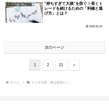
“持ちすぎて大損”を防ぐ！長くト
ラジオ日経「株は技術だ！」
レードを続けるための「利確と逃
げ方」とは？
2026.05.29
次のページ
次
1
2
21
へ
ホーム
ラジオ日経「株は技術だ！」