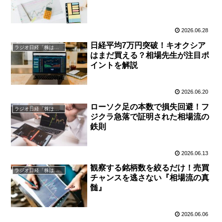
2026.06.28
日経平均7万円突破！キオクシア
ラジオ日経「株は技術だ！」
はまだ買える？相場先生が注目ポ
イントを解説
2026.06.20
ローソク足の本数で損失回避！フ
ラジオ日経「株は技術だ！」
ジクラ急落で証明された相場流の
鉄則
2026.06.13
観察する銘柄数を絞るだけ！売買
ラジオ日経「株は技術だ！」
チャンスを逃さない『相場流の真
髄』
2026.06.06