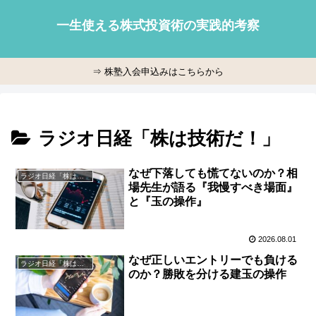
一生使える株式投資術の実践的考察
⇒ 株塾入会申込みはこちらから
ラジオ日経「株は技術だ！」
なぜ下落しても慌てないのか？相
ラジオ日経「株は技術だ！」
場先生が語る『我慢すべき場面』
と『玉の操作』
2026.08.01
なぜ正しいエントリーでも負ける
ラジオ日経「株は技術だ！」
のか？勝敗を分ける建玉の操作