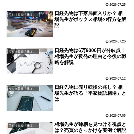
2026.07.25
日経先物は下落局面入りか？ 相
ラジオ日経「株は技術だ！」
場先生がボックス相場の行方を解
説
2026.07.20
日経先物は6万9000円が分岐点！
ラジオ日経「株は技術だ！」
相場先生が反発の理由と今後の戦
略を解説
2026.07.12
日経先物に売り転換の兆し？ 相
ラジオ日経「株は技術だ！」
場先生が語る「平家物語相場」と
は
2026.07.05
相場先生が銘柄を見つける視点と
ラジオ日経「株は技術だ！」
は？売買のきっかけを実例で解説