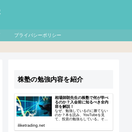
察
プライバシーポリシー
株塾の勉強内容を紹介
相場師朗先生の株塾で何が学べ
るのか？入会前に知るべき全内
容を解説！
なぜ、勉強しているのに勝てない
のか？本を読み、YouTubeを見
て、投資の勉強もしている。それ
なのに、なぜか資金が増えない。
iliketrading.net
「買ったら下がる」「売ったら上
がる」「チャートを見ても結局ど