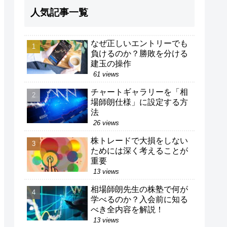
人気記事一覧
なぜ正しいエントリーでも
負けるのか？勝敗を分ける
建玉の操作
61 views
チャートギャラリーを「相
場師朗仕様」に設定する方
法
26 views
株トレードで大損をしない
ためには深く考えることが
重要
13 views
相場師朗先生の株塾で何が
学べるのか？入会前に知る
べき全内容を解説！
13 views