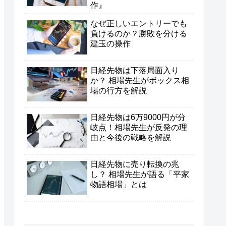
作』
なぜ正しいエントリーでも
負けるのか？勝敗を分ける
建玉の操作
日経先物は下落局面入り
か？ 相場先生がボックス相
場の行方を解説
日経先物は6万9000円が分
岐点！相場先生が反発の理
由と今後の戦略を解説
日経先物に売り転換の兆
し？ 相場先生が語る「平家
物語相場」とは