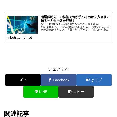
相場師朗先生の株塾で何が学べるのか？入会前に
知るべき全内容を解説！
なぜ、勉強しているのに勝てないのか？本を読み、
YouTubeを見て、投資の勉強もしている。それなのに、な
ぜか資金が増えない。「買ったら下がる」「売ったら上が
る」「チャートを見ても結局どうすればいいのか分からな
い」もしあなたがそう感じているな...
iliketrading.net
国内ニュース
シェアする
X
Facebook
はてブ
LINE
コピー
関連記事