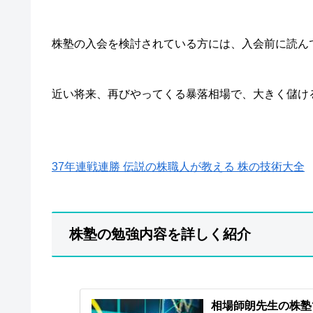
株塾の入会を検討されている方には、入会前に読ん
近い将来、再びやってくる暴落相場で、大きく儲け
37年連戦連勝 伝説の株職人が教える 株の技術大全
株塾の勉強内容を詳しく紹介
相場師朗先生の株塾