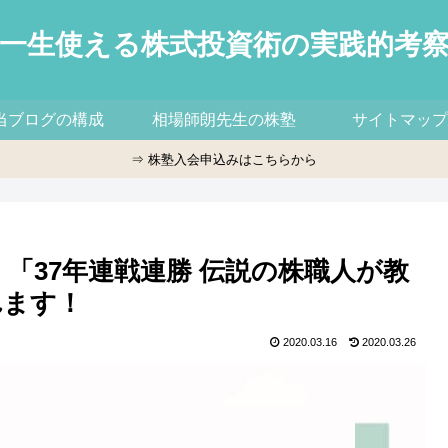
一生使える株式投資術の実践的考
当ブログの構成
相場師朗先生の株塾
サイトマップ
⇒ 株塾入会申込みはこちらから
、「37年連戦連勝 伝説の株職人が教
れます！
2020.03.16
2020.03.26