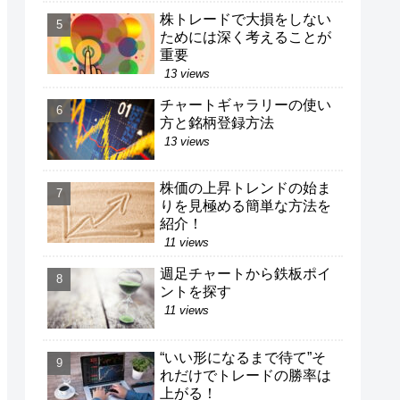
株トレードで大損をしない
ためには深く考えることが
重要
13 views
チャートギャラリーの使い
方と銘柄登録方法
13 views
株価の上昇トレンドの始ま
りを見極める簡単な方法を
紹介！
11 views
週足チャートから鉄板ポイ
ントを探す
11 views
“いい形になるまで待て”そ
れだけでトレードの勝率は
上がる！