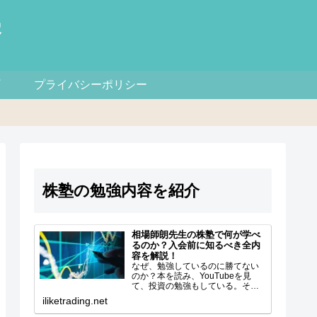
察
プライバシーポリシー
株塾の勉強内容を紹介
相場師朗先生の株塾で何が学べ
るのか？入会前に知るべき全内
容を解説！
なぜ、勉強しているのに勝てない
のか？本を読み、YouTubeを見
て、投資の勉強もしている。それ
なのに、なぜか資金が増えない。
iliketrading.net
「買ったら下がる」「売ったら上
がる」「チャートを見ても結局ど