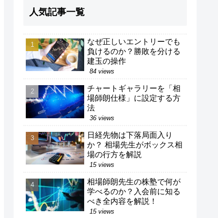
人気記事一覧
なぜ正しいエントリーでも
負けるのか？勝敗を分ける
建玉の操作
84 views
チャートギャラリーを「相
場師朗仕様」に設定する方
法
36 views
日経先物は下落局面入り
か？ 相場先生がボックス相
場の行方を解説
15 views
相場師朗先生の株塾で何が
学べるのか？入会前に知る
べき全内容を解説！
15 views