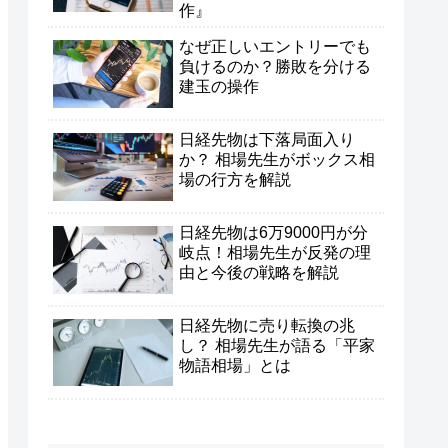
作』
なぜ正しいエントリーでも
負けるのか？勝敗を分ける
建玉の操作
日経先物は下落局面入り
か？ 相場先生がボックス相
場の行方を解説
日経先物は6万9000円が分
岐点！相場先生が反発の理
由と今後の戦略を解説
日経先物に売り転換の兆
し？ 相場先生が語る「平家
物語相場」とは