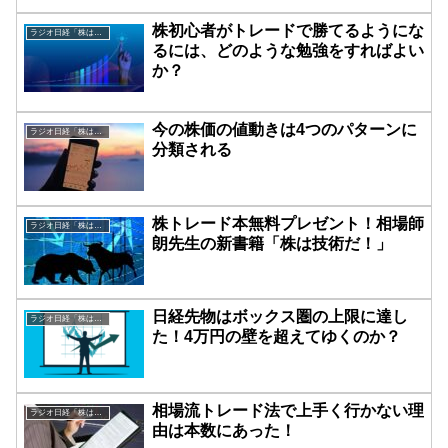
株初心者がトレードで勝てるようにな
ラジオ日経「株は技術だ！」
るには、どのような勉強をすればよい
か？
今の株価の値動きは4つのパターンに
ラジオ日経「株は技術だ！」
分類される
株トレード本無料プレゼント！相場師
ラジオ日経「株は技術だ！」
朗先生の新書籍「株は技術だ！」
日経先物はボックス圏の上限に達し
ラジオ日経「株は技術だ！」
た！4万円の壁を超えてゆくのか？
相場流トレード法で上手く行かない理
ラジオ日経「株は技術だ！」
由は本数にあった！