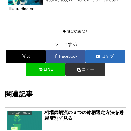
ぜか資金が増えない。「買ったら下がる」「売ったら上が
る」「チャートを見ても結局どうすればいいのか分からな
い」もしあなたがそう感じているな...
iliketrading.net
ラジオ日経「株は技術だ！」
株は技術だ！
シェアする
X
Facebook
はてブ
LINE
コピー
関連記事
相場師朗流の３つの銘柄選定方法を難
ラジオ日経「株は技術だ！」
易度別で見る！