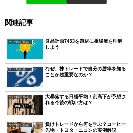
関連記事
良品計画7453を題材に相場流を理解
ラジオ日経「株は技術だ！」
しよう
なぜ、株トレードで自分の勝率を知る
ラジオ日経「株は技術だ！」
ことが超重要なのか？
大暴落する日経平均！乱高下が予想さ
ラジオ日経「株は技術だ！」
れる今後の戦い方は？
負けトレードから何を学ぶ？コーヒー
ラジオ日経「株は技術だ！」
先物・トヨタ・ニコンの実例解説