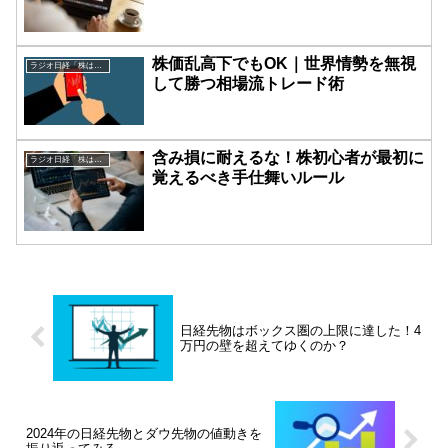
株価乱高下でもOK｜世界情勢を無視
ラジオ日経「株は技術だ！」
して勝つ相場流トレード術
含み損に耐えるな！株初心者が最初に
ラジオ日経「株は技術だ！」
覚えるべき手仕舞いルール
日経先物はボックス圏の上限に達した！4
万円の壁を超えてゆくのか？
2024年の日経先物とダウ先物の値動きを