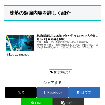
株塾の勉強内容を詳しく紹介
相場師朗先生の株塾で何が学べるのか？入会前に
知るべき全内容を解説！
なぜ、勉強しているのに勝てないのか？本を読み、
YouTubeを見て、投資の勉強もしている。それなのに、な
ぜか資金が増えない。「買ったら下がる」「売ったら上が
る」「チャートを見ても結局どうすればいいのか分からな
い」もしあなたがそう感じているな...
iliketrading.net
ラジオ日経「株は技術だ！」
株は技術だ！
シェアする
X
Facebook
はてブ
LINE
コピー