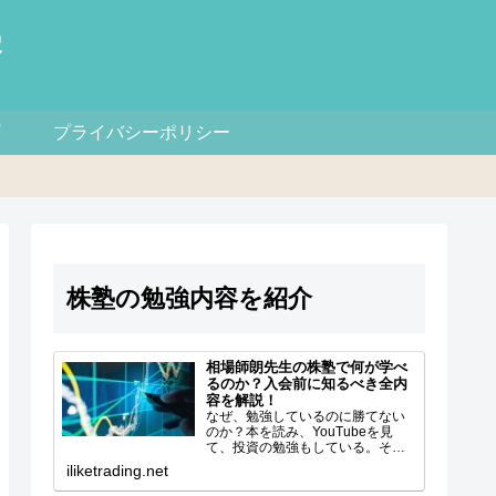
察
プライバシーポリシー
株塾の勉強内容を紹介
相場師朗先生の株塾で何が学べ
るのか？入会前に知るべき全内
容を解説！
なぜ、勉強しているのに勝てない
のか？本を読み、YouTubeを見
て、投資の勉強もしている。それ
なのに、なぜか資金が増えない。
iliketrading.net
「買ったら下がる」「売ったら上
がる」「チャートを見ても結局ど