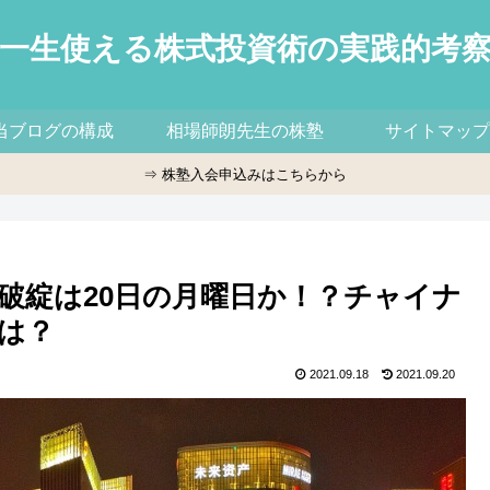
一生使える株式投資術の実践的考
当ブログの構成
相場師朗先生の株塾
サイトマップ
⇒ 株塾入会申込みはこちらから
破綻は20日の月曜日か！？チャイナ
は？
2021.09.18
2021.09.20