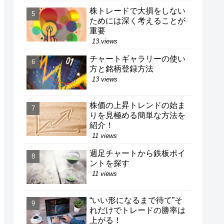
株トレードで大損をしない
ためには深く考えることが
重要
13 views
チャートギャラリーの使い
方と銘柄登録方法
13 views
株価の上昇トレンドの始ま
りを見極める簡単な方法を
紹介！
11 views
週足チャートから鉄板ポイ
ントを探す
11 views
“いい形になるまで待て”そ
れだけでトレードの勝率は
上がる！