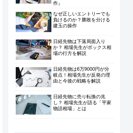
作』
なぜ正しいエントリーでも
負けるのか？勝敗を分ける
建玉の操作
日経先物は下落局面入り
か？ 相場先生がボックス相
場の行方を解説
日経先物は6万9000円が分
岐点！相場先生が反発の理
由と今後の戦略を解説
日経先物に売り転換の兆
し？ 相場先生が語る「平家
物語相場」とは