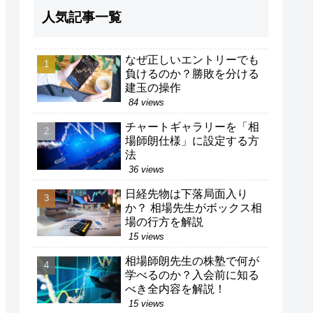
人気記事一覧
なぜ正しいエントリーでも
負けるのか？勝敗を分ける
建玉の操作
84 views
チャートギャラリーを「相
場師朗仕様」に設定する方
法
36 views
日経先物は下落局面入り
か？ 相場先生がボックス相
場の行方を解説
15 views
相場師朗先生の株塾で何が
学べるのか？入会前に知る
べき全内容を解説！
15 views