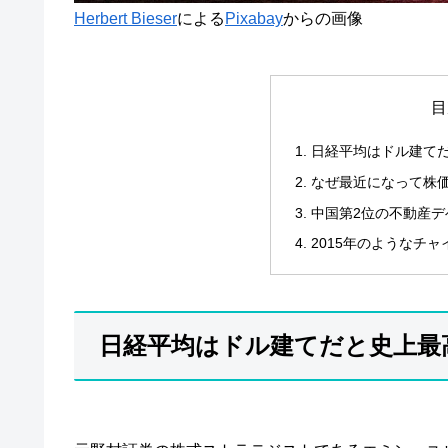
Herbert Bieser
による
Pixabay
からの画像
目
日経平均はドル建て
なぜ最近になって株
中国第2位の不動産デ
2015年のようなチ
日経平均はドル建てだと史上最