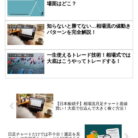
場面はどこ？
知らないと勝てない…相場流の値動き
ラジオ日経「株は技術だ！」
パターンを完全解説！
一生使えるトレード技術！相場式では
ラジオ日経「株は技術だ！」
大底はこうやってトレードする！
【日本板硝子】相場流月足チャート底値
買い！大底で仕込んで大きく稼ぐ方法！
日足チャートだけでは不十分！週足を見