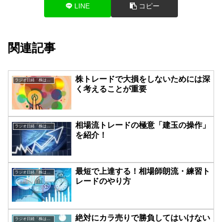
LINE
コピー
関連記事
株トレードで大損をしないためには深
ラジオ日経「株は技術だ！」
く考えることが重要
相場流トレードの極意「建玉の操作」
ラジオ日経「株は技術だ！」
を紹介！
最短で上達する！相場師朗流・練習ト
ラジオ日経「株は技術だ！」
レードのやり方
絶対にカラ売りで勝負してはいけない
ラジオ日経「株は技術だ！」