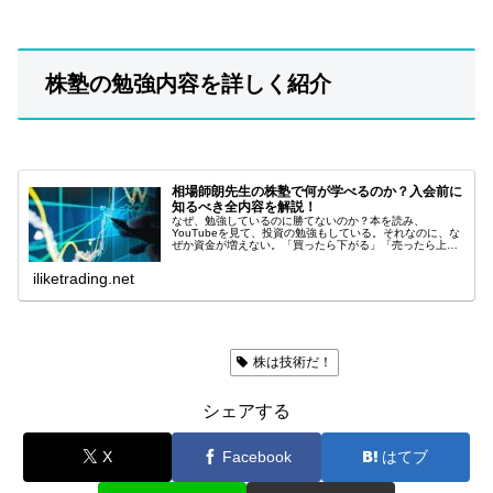
株塾の勉強内容を詳しく紹介
相場師朗先生の株塾で何が学べるのか？入会前に
知るべき全内容を解説！
なぜ、勉強しているのに勝てないのか？本を読み、
YouTubeを見て、投資の勉強もしている。それなのに、な
ぜか資金が増えない。「買ったら下がる」「売ったら上が
る」「チャートを見ても結局どうすればいいのか分からな
い」もしあなたがそう感じているな...
iliketrading.net
ラジオ日経「株は技術だ！」
株は技術だ！
シェアする
X
Facebook
はてブ