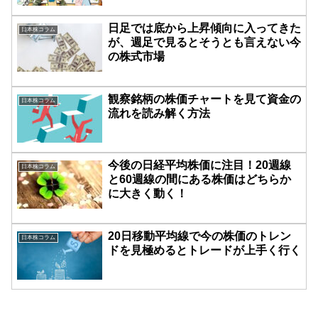
日足では底から上昇傾向に入ってきた
日本株コラム
が、週足で見るとそうとも言えない今
の株式市場
観察銘柄の株価チャートを見て資金の
日本株コラム
流れを読み解く方法
今後の日経平均株価に注目！20週線
日本株コラム
と60週線の間にある株価はどちらか
に大きく動く！
20日移動平均線で今の株価のトレン
日本株コラム
ドを見極めるとトレードが上手く行く