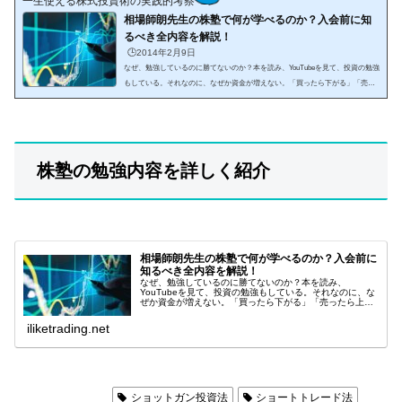
一生使える株式投資術の実践的考察
相場師朗先生の株塾で何が学べるのか？入会前に知
るべき全内容を解説！
🕒️2014年2月9日
なぜ、勉強しているのに勝てないのか？本を読み、YouTubeを見て、投資の勉強
もしている。それなのに、なぜか資金が増えない。「買ったら下がる」「売っ
たら上がる」「チャートを見ても結局どうすればいいのか分からない」もしあ
なたがそう感じているなら、原因は知識...
株塾の勉強内容を詳しく紹介
相場師朗先生の株塾で何が学べるのか？入会前に
知るべき全内容を解説！
なぜ、勉強しているのに勝てないのか？本を読み、
YouTubeを見て、投資の勉強もしている。それなのに、な
ぜか資金が増えない。「買ったら下がる」「売ったら上が
る」「チャートを見ても結局どうすればいいのか分からな
い」もしあなたがそう感じているな...
iliketrading.net
日本株コラム
ショットガン投資法
ショートトレード法