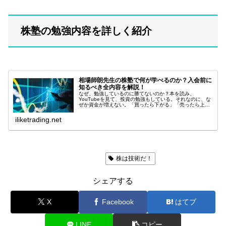
株塾の勉強内容を詳しく紹介
相場師朗先生の株塾で何が学べるのか？入会前に
知るべき全内容を解説！
なぜ、勉強しているのに勝てないのか？本を読み、
YouTubeを見て、投資の勉強もしている。それなのに、な
ぜか資金が増えない。「買ったら下がる」「売ったら上が
る」「チャートを見ても結局どうすればいいのか分からな
い」もしあなたがそう感じているな...
iliketrading.net
ラジオ日経「株は技術だ！」
株は技術だ！
シェアする
X
Facebook
はてブ
LINE
コピー