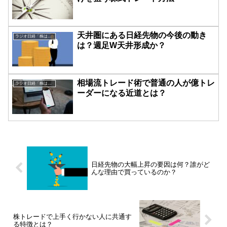
天井圏にある日経先物の今後の動き
ラジオ日経「株は技術だ！」
は？週足W天井形成か？
相場流トレード術で普通の人が億トレ
ラジオ日経「株は技術だ！」
ーダーになる近道とは？
日経先物の大幅上昇の要因は何？誰がど
んな理由で買っているのか？
株トレードで上手く行かない人に共通す
る特徴とは？