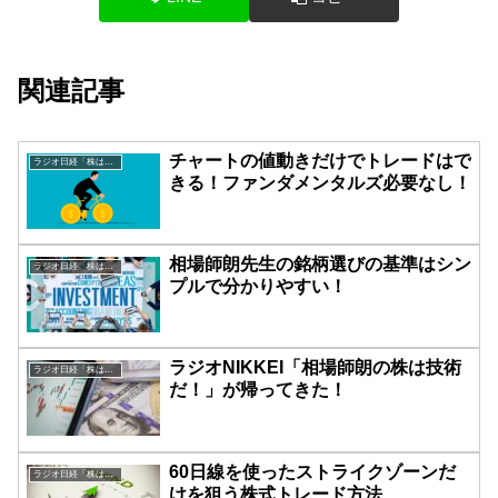
関連記事
チャートの値動きだけでトレードはで
ラジオ日経「株は技術だ！」
きる！ファンダメンタルズ必要なし！
相場師朗先生の銘柄選びの基準はシン
ラジオ日経「株は技術だ！」
プルで分かりやすい！
ラジオNIKKEI「相場師朗の株は技術
ラジオ日経「株は技術だ！」
だ！」が帰ってきた！
60日線を使ったストライクゾーンだ
ラジオ日経「株は技術だ！」
けを狙う株式トレード方法