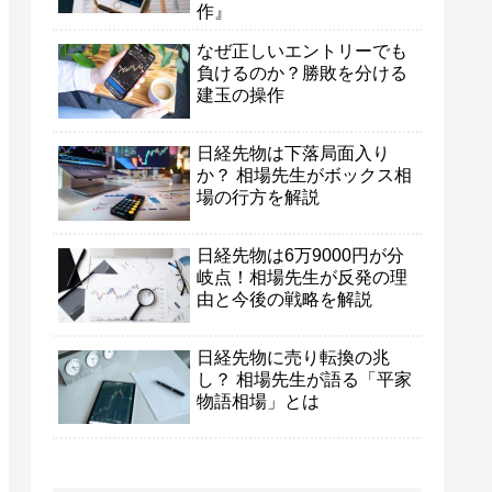
作』
なぜ正しいエントリーでも
負けるのか？勝敗を分ける
建玉の操作
日経先物は下落局面入り
か？ 相場先生がボックス相
場の行方を解説
日経先物は6万9000円が分
岐点！相場先生が反発の理
由と今後の戦略を解説
日経先物に売り転換の兆
し？ 相場先生が語る「平家
物語相場」とは