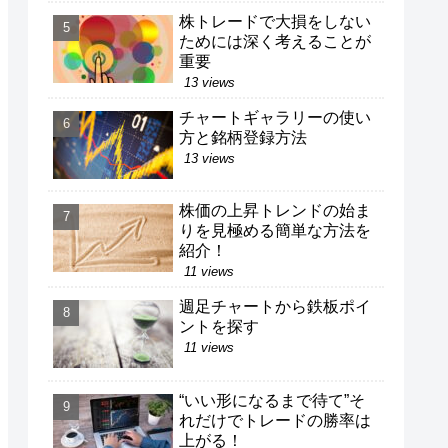
株トレードで大損をしない
ためには深く考えることが
重要
13 views
チャートギャラリーの使い
方と銘柄登録方法
13 views
株価の上昇トレンドの始ま
りを見極める簡単な方法を
紹介！
11 views
週足チャートから鉄板ポイ
ントを探す
11 views
“いい形になるまで待て”そ
れだけでトレードの勝率は
上がる！