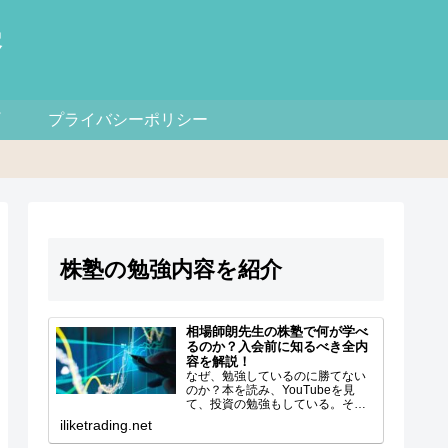
察
プライバシーポリシー
株塾の勉強内容を紹介
相場師朗先生の株塾で何が学べ
るのか？入会前に知るべき全内
容を解説！
なぜ、勉強しているのに勝てない
のか？本を読み、YouTubeを見
て、投資の勉強もしている。それ
なのに、なぜか資金が増えない。
iliketrading.net
「買ったら下がる」「売ったら上
がる」「チャートを見ても結局ど