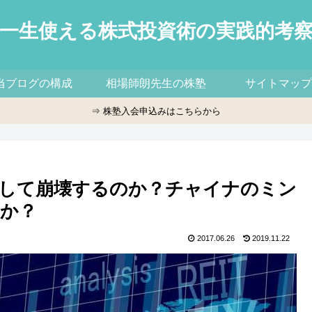
一生使える株式投資術の実践的考
当ブログの構成
相場師朗先生の株塾
サイトマップ
⇒ 株塾入会申込みはこちらから
して崩壊するのか？チャイナのミン
か？
2017.06.26
2019.11.22