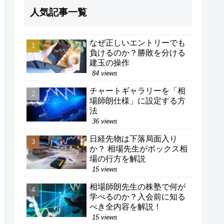
人気記事一覧
なぜ正しいエントリーでも
負けるのか？勝敗を分ける
建玉の操作
84 views
チャートギャラリーを「相
場師朗仕様」に設定する方
法
36 views
日経先物は下落局面入り
か？ 相場先生がボックス相
場の行方を解説
15 views
相場師朗先生の株塾で何が
学べるのか？入会前に知る
べき全内容を解説！
15 views