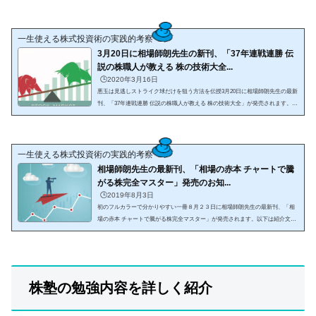
場師朗氏。本書はコロナショック...
一生使える株式投資術の実践的考察
3月20日に相場師朗先生の新刊、「37年連戦連勝 伝
説の株職人が教える 株の技術大全...
🕒️2020年3月16日
悪玉は見逃しストライク球だけを狙う方法を伝授3月20日に相場師朗先生の最新
刊、「37年連戦連勝 伝説の株職人が教える 株の技術大全」が発売されます。以
下は紹介文からの抜粋です。トレードで勝つ秘訣! 初級者は「ストライク」のチ
ャートにだけ手を出せばいい。「ボ...
一生使える株式投資術の実践的考察
相場師朗先生の最新刊、「相場の赤本 チャートで騰
がる株完全マスター」発売のお知...
🕒️2019年8月3日
初のフルカラーで分かりやすい一冊８月２３日に相場師朗先生の最新刊、「相
場の赤本 チャートで騰がる株完全マスター」が発売されます。以下は紹介文か
らの抜粋です。相場式のド定番、「下半身」や「ものわかれ」から、最新の
「草黒赤」まで今すぐ使える株のシグナル...
株塾の勉強内容を詳しく紹介