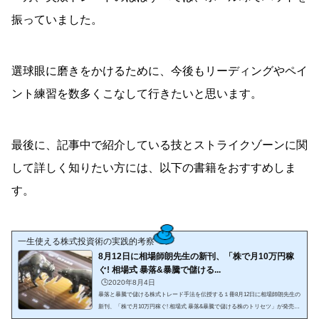
振っていました。
選球眼に磨きをかけるために、今後もリーディングやペイ
ント練習を数多くこなして行きたいと思います。
最後に、記事中で紹介している技とストライクゾーンに関
して詳しく知りたい方には、以下の書籍をおすすめしま
す。
一生使える株式投資術の実践的考察
8月12日に相場師朗先生の新刊、「株で月10万円稼
ぐ! 相場式 暴落&暴騰で儲ける...
🕒️2020年8月4日
暴落と暴騰で儲ける株式トレード手法を伝授する１冊8月12日に相場師朗先生の
新刊、「株で月10万円稼ぐ! 相場式 暴落&暴騰で儲ける株のトリセツ」が発売さ
れます！以下は紹介文からの抜粋です。個人投資家の間で根強い人気を誇る相