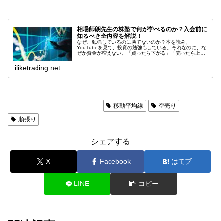
相場師朗先生の株塾で何が学べるのか？入会前に
知るべき全内容を解説！
なぜ、勉強しているのに勝てないのか？本を読み、
YouTubeを見て、投資の勉強もしている。それなのに、な
ぜか資金が増えない。「買ったら下がる」「売ったら上が
る」「チャートを見ても結局どうすればいいのか分からな
い」もしあなたがそう感じているな...
iliketrading.net
ラジオ日経「株は技術だ！」
移動平均線
空売り
順張り
シェアする
X
Facebook
はてブ
LINE
コピー