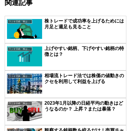
関連記事
株トレードで成功率を上げるためには
ラジオ日経「株は技術だ！」
月足と週足も見ること
上げやすい銘柄、下げやすい銘柄の特
ラジオ日経「株は技術だ！」
徴とは？
相場流トレード法では株価の値動きの
ラジオ日経「株は技術だ！」
クセを利用して利益を上げる
2023年1月以降の日経平均の動きはど
ラジオ日経「株は技術だ！」
うなるのか？ 上昇？または暴落？
観察する銘柄数を絞るだけ！売買チャ
ラジオ日経「株は技術だ！」